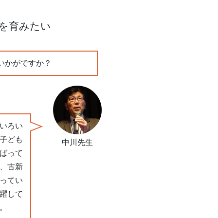
を育みたい
いかがですか？
いろい
子ども
中川先生
ばって
、古新
ってい
躍して
。