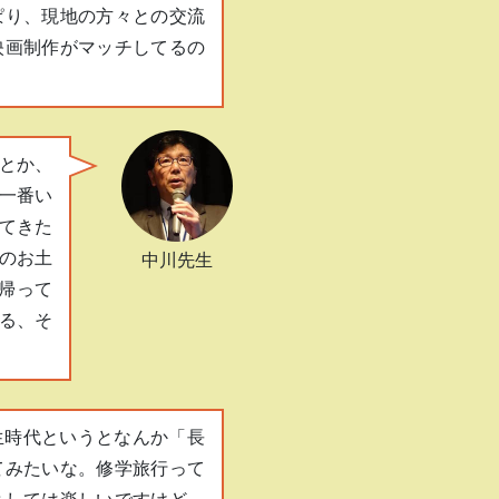
ぱり、現地の方々との交流
映画制作がマッチしてるの
とか、
一番い
てきた
のお土
中川先生
帰って
る、そ
生時代というとなんか「長
てみたいな。修学旅行って